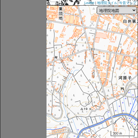
Leaflet
|
地理院タイル
,
今昔マップ
300 m