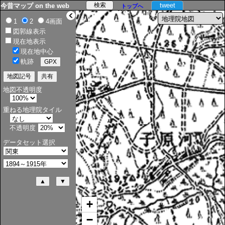
tweet
今昔マップ on the web
トップへ
>
1
2
4画面
図郭線表示
現在地表示
現在地中心
軌跡
地図不透明度
重ねる地理院タイル
不透明度
データセット選択
+
−