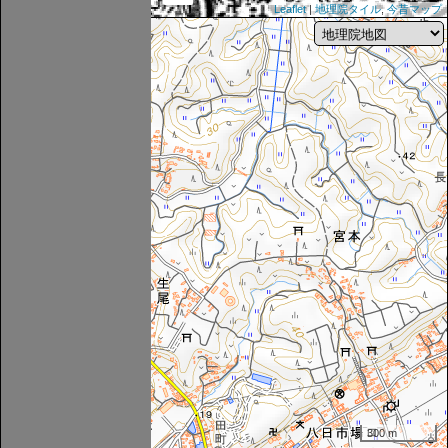
Leaflet
|
地理院タイル
,
今昔マップ
300 m