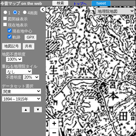
tweet
今昔マップ on the web
トップへ
>
1
2
4画面
図郭線表示
現在地表示
現在地中心
軌跡
地図不透明度
重ねる地理院タイル
不透明度
データセット選択
+
−