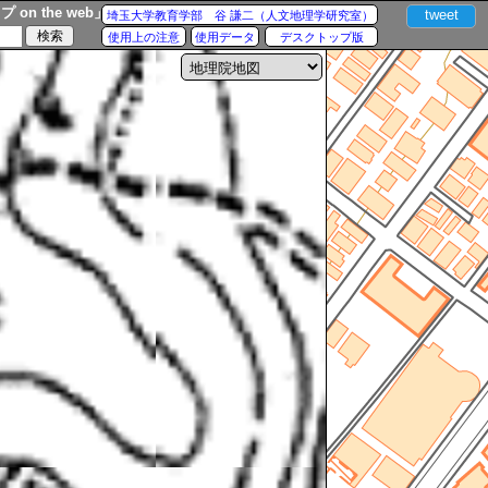
n the web」
tweet
埼玉大学教育学部 谷 謙二（人文地理学研究室）
使用上の注意
使用データ
デスクトップ版