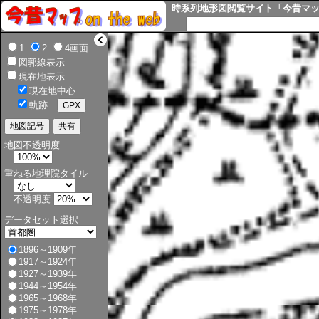
時系列地形図閲覧サイト「今昔マップ o
>
1
2
4画面
図郭線表示
現在地表示
現在地中心
軌跡
地図不透明度
重ねる地理院タイル
不透明度
データセット選択
1896～1909年
1917～1924年
1927～1939年
1944～1954年
1965～1968年
1975～1978年