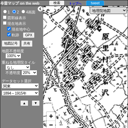
tweet
今昔マップ on the web
トップへ
>
1
2
4画面
図郭線表示
現在地表示
現在地中心
軌跡
地図不透明度
重ねる地理院タイル
不透明度
データセット選択
+
−