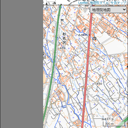
Leaflet
|
地理院タイル
,
今昔マップ
300 m