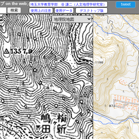
n the web」
tweet
埼玉大学教育学部 谷 謙二（人文地理学研究室）
使用上の注意
使用データ
デスクトップ版