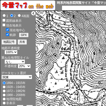
時系列地形図閲覧サイト「今昔マップ o
>
1
2
4画面
図郭線表示
現在地表示
現在地中心
軌跡
地図不透明度
重ねる地理院タイル
不透明度
データセット選択
1894～1915年
1928～1945年
1972～1982年
1988～2008年
地理院地図
非表示