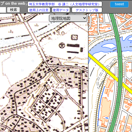
n the web」
tweet
埼玉大学教育学部 谷 謙二（人文地理学研究室）
使用上の注意
使用データ
デスクトップ版