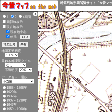
時系列地形図閲覧サイト「今昔マップ o
>
1
2
4画面
図郭線表示
現在地表示
現在地中心
軌跡
地図不透明度
重ねる地理院タイル
不透明度
データセット選択
1888～1898年
1920年
1932年
1937～1938年
1947年
1959～1960年