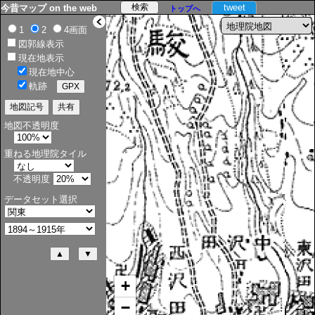
tweet
今昔マップ on the web
トップへ
>
1
2
4画面
図郭線表示
現在地表示
現在地中心
軌跡
地図不透明度
重ねる地理院タイル
不透明度
データセット選択
+
−