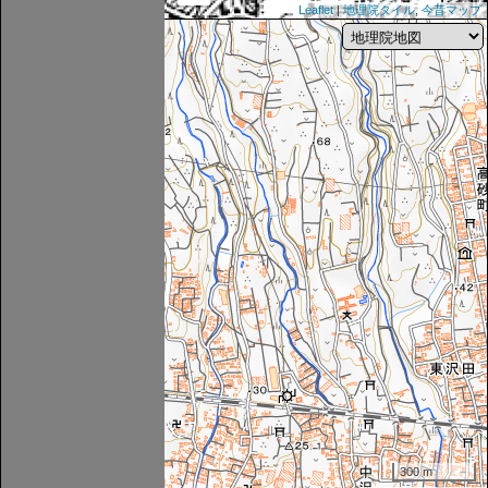
Leaflet
|
地理院タイル
,
今昔マップ
300 m