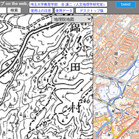
n the web」
tweet
埼玉大学教育学部 谷 謙二（人文地理学研究室）
使用上の注意
使用データ
デスクトップ版