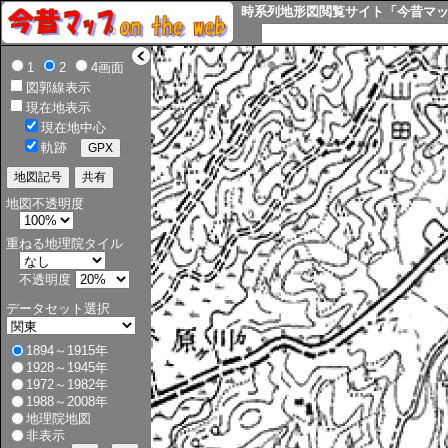
時系列地形図閲覧サイト「今昔マップ o
>
1
2
4画面
図郭線表示
現在地表示
現在地中心
軌跡
地図不透明度
重ねる地理院タイル
不透明度
データセット選択
1894～1915年
1928～1945年
1972～1982年
1988～2008年
地理院地図
非表示