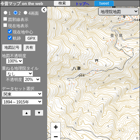
tweet
今昔マップ on the web
トップへ
>
1
2
4画面
図郭線表示
現在地表示
現在地中心
軌跡
地図不透明度
重ねる地理院タイル
不透明度
データセット選択
+
−