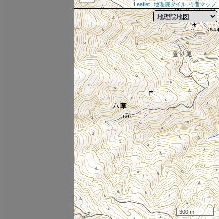
Leaflet
|
地理院タイル
,
今昔マップ
300 m