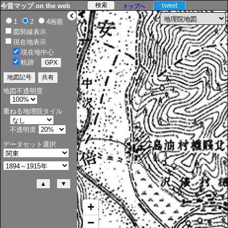
tweet
今昔マップ on the web
トップへ
>
1
2
4画面
図郭線表示
現在地表示
現在地中心
軌跡
地図不透明度
重ねる地理院タイル
不透明度
データセット選択
+
−