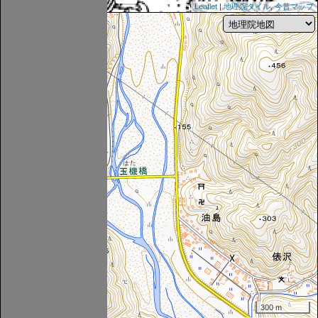
Leaflet
|
地理院タイル
,
今昔マップ
300 m