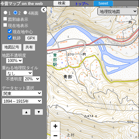
tweet
今昔マップ on the web
トップへ
>
1
2
4画面
図郭線表示
現在地表示
現在地中心
軌跡
地図不透明度
重ねる地理院タイル
不透明度
データセット選択
+
−