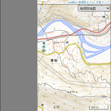
Leaflet
|
地理院タイル
,
今昔マップ
300 m