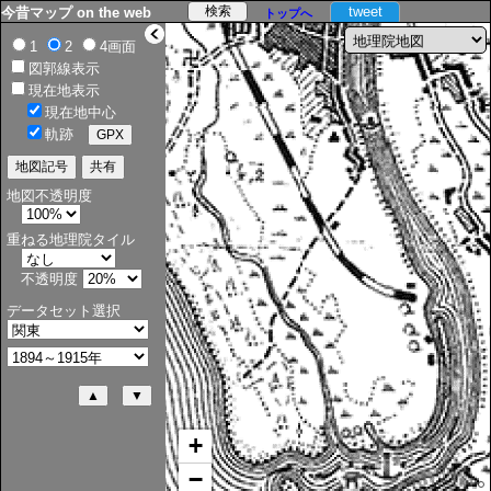
tweet
今昔マップ on the web
トップへ
>
1
2
4画面
図郭線表示
現在地表示
現在地中心
軌跡
地図不透明度
重ねる地理院タイル
不透明度
データセット選択
+
−