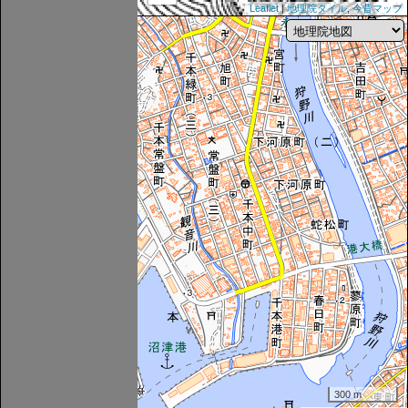
Leaflet
|
地理院タイル
,
今昔マップ
300 m