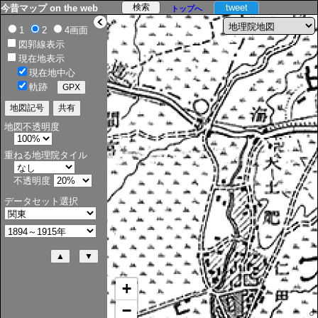
tweet
今昔マップ on the web
トップへ
>
1
2
4画面
図郭線表示
現在地表示
現在地中心
軌跡
地図不透明度
重ねる地理院タイル
不透明度
データセット選択
+
−