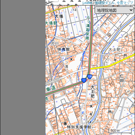
Leaflet
|
地理院タイル
,
今昔マップ
300 m