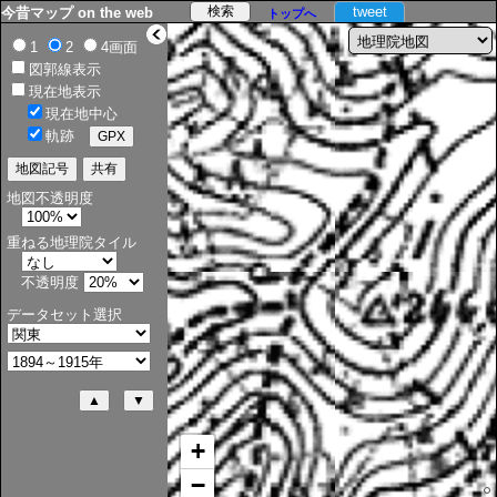
tweet
今昔マップ on the web
トップへ
>
1
2
4画面
図郭線表示
現在地表示
現在地中心
軌跡
地図不透明度
重ねる地理院タイル
不透明度
データセット選択
+
−