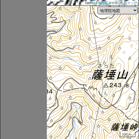
Leaflet
|
地理院タイル
,
今昔マップ
100 m