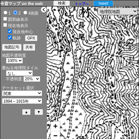
tweet
今昔マップ on the web
トップへ
>
1
2
4画面
図郭線表示
現在地表示
現在地中心
軌跡
地図不透明度
重ねる地理院タイル
不透明度
データセット選択
+
−