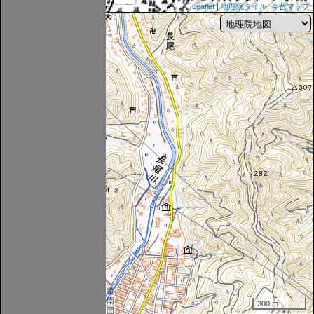
Leaflet
|
地理院タイル
,
今昔マップ
300 m