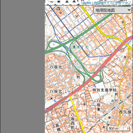
Leaflet
|
地理院タイル
,
今昔マップ
300 m