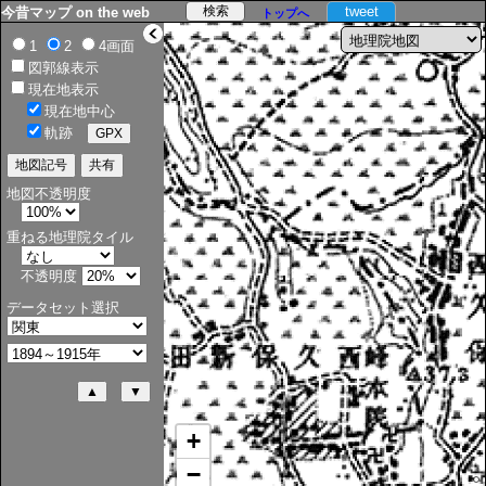
tweet
今昔マップ on the web
トップへ
>
1
2
4画面
図郭線表示
現在地表示
現在地中心
軌跡
地図不透明度
重ねる地理院タイル
不透明度
データセット選択
+
−