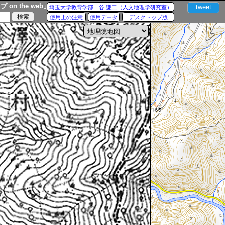
n the web」
tweet
埼玉大学教育学部 谷 謙二（人文地理学研究室）
使用上の注意
使用データ
デスクトップ版