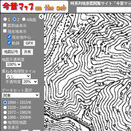
時系列地形図閲覧サイト「今昔マップ o
>
1
2
4画面
図郭線表示
現在地表示
現在地中心
軌跡
地図不透明度
重ねる地理院タイル
不透明度
データセット選択
1894～1915年
1928～1945年
1972～1982年
1988～2008年
地理院地図
非表示