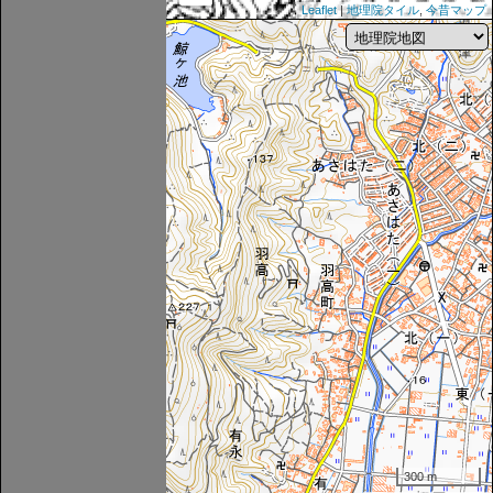
Leaflet
|
地理院タイル
,
今昔マップ
300 m