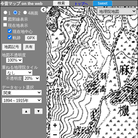
tweet
今昔マップ on the web
トップへ
>
1
2
4画面
図郭線表示
現在地表示
現在地中心
軌跡
地図不透明度
重ねる地理院タイル
不透明度
データセット選択
+
−