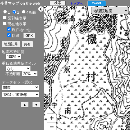
tweet
今昔マップ on the web
トップへ
>
1
2
4画面
図郭線表示
現在地表示
現在地中心
軌跡
地図不透明度
重ねる地理院タイル
不透明度
データセット選択
+
−