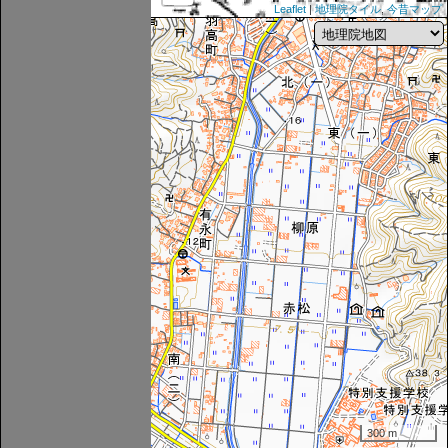
Leaflet
|
地理院タイル
,
今昔マップ
300 m