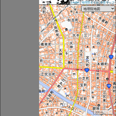
Leaflet
|
地理院タイル
,
今昔マップ
300 m