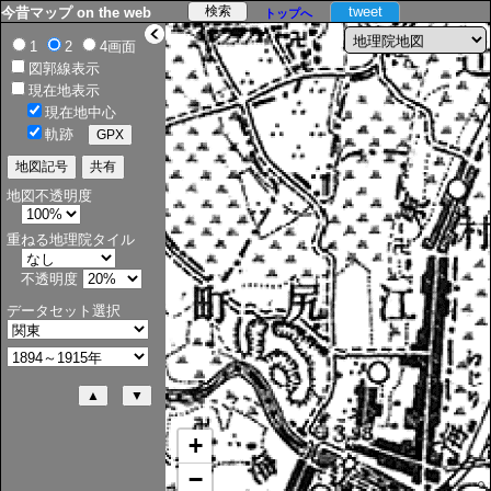
tweet
今昔マップ on the web
トップへ
>
1
2
4画面
図郭線表示
現在地表示
現在地中心
軌跡
地図不透明度
重ねる地理院タイル
不透明度
データセット選択
+
−