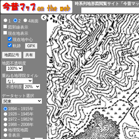
時系列地形図閲覧サイト「今昔マップ o
>
1
2
4画面
図郭線表示
現在地表示
現在地中心
軌跡
地図不透明度
重ねる地理院タイル
不透明度
データセット選択
1894～1915年
1928～1945年
1972～1982年
1988～2008年
地理院地図
非表示