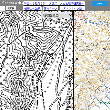
n the web」
tweet
埼玉大学教育学部 谷 謙二（人文地理学研究室）
使用上の注意
使用データ
デスクトップ版