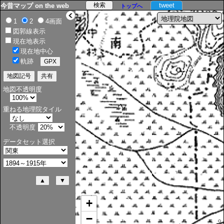
tweet
今昔マップ on the web
トップへ
>
1
2
4画面
図郭線表示
現在地表示
現在地中心
軌跡
地図不透明度
重ねる地理院タイル
不透明度
データセット選択
+
−