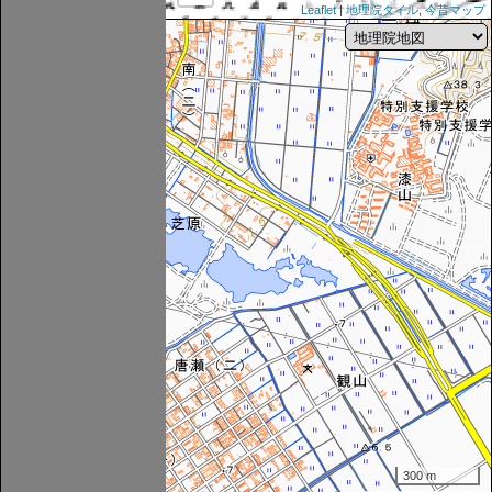
Leaflet
|
地理院タイル
,
今昔マップ
300 m