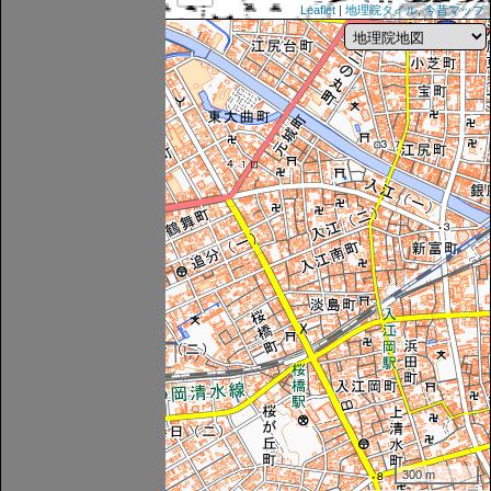
Leaflet
|
地理院タイル
,
今昔マップ
300 m