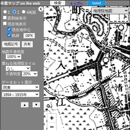
tweet
今昔マップ on the web
トップへ
>
1
2
4画面
図郭線表示
現在地表示
現在地中心
軌跡
地図不透明度
重ねる地理院タイル
不透明度
データセット選択
+
−