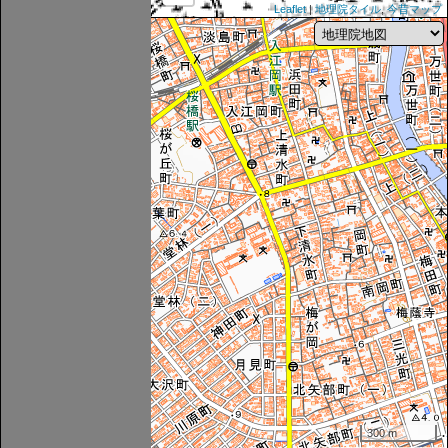
Leaflet
|
地理院タイル
,
今昔マップ
300 m