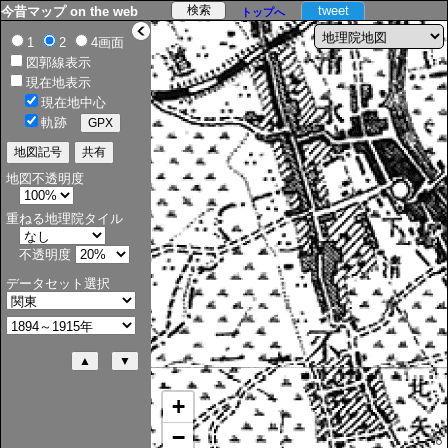
tweet
今昔マップ on the web
トップへ
>
1
2
4画面
図郭線表示
現在地表示
現在地中心
軌跡
地図不透明度
重ねる地理院タイル
不透明度
データセット選択
+
−