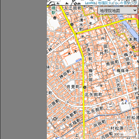
Leaflet
|
地理院タイル
,
今昔マップ
300 m