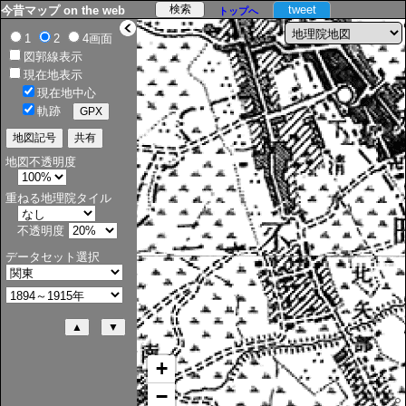
tweet
今昔マップ on the web
トップへ
>
1
2
4画面
図郭線表示
現在地表示
現在地中心
軌跡
地図不透明度
重ねる地理院タイル
不透明度
データセット選択
+
−