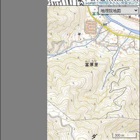
Leaflet
|
地理院タイル
,
今昔マップ
300 m