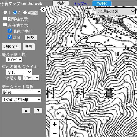
tweet
今昔マップ on the web
トップへ
>
1
2
4画面
図郭線表示
現在地表示
現在地中心
軌跡
地図不透明度
重ねる地理院タイル
不透明度
データセット選択
+
−