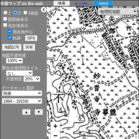
tweet
今昔マップ on the web
トップへ
>
1
2
4画面
図郭線表示
現在地表示
現在地中心
軌跡
地図不透明度
重ねる地理院タイル
不透明度
データセット選択
+
−