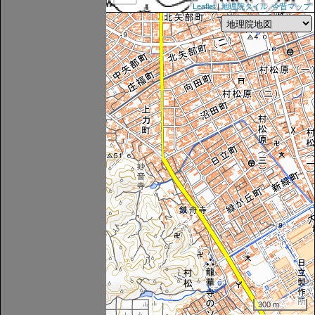
Leaflet
|
地理院タイル
,
今昔マップ
300 m