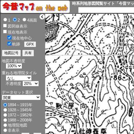
時系列地形図閲覧サイト「今昔マップ o
>
1
2
4画面
図郭線表示
現在地表示
現在地中心
軌跡
地図不透明度
重ねる地理院タイル
不透明度
データセット選択
1894～1915年
1928～1945年
1972～1982年
1988～2008年
地理院地図
非表示