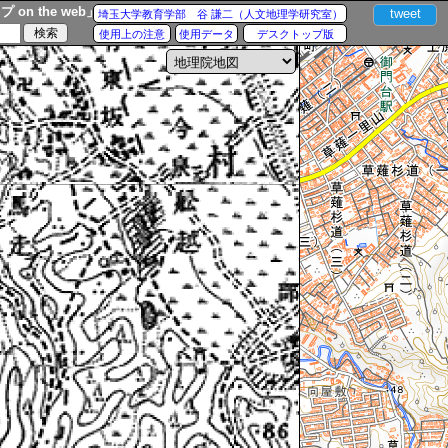
n the web」
tweet
埼玉大学教育学部 谷 謙二（人文地理学研究室）
使用上の注意
使用データ
デスクトップ版