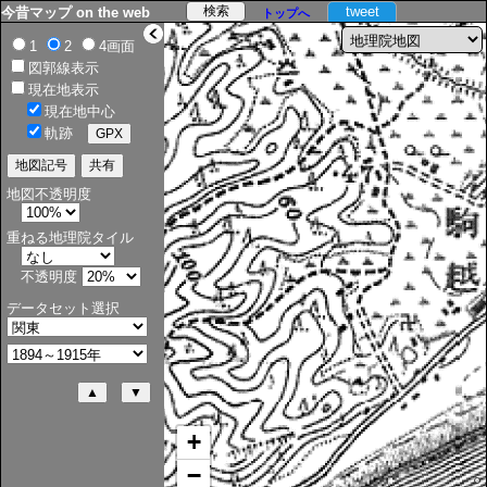
tweet
今昔マップ on the web
トップへ
>
1
2
4画面
図郭線表示
現在地表示
現在地中心
軌跡
地図不透明度
重ねる地理院タイル
不透明度
データセット選択
+
−