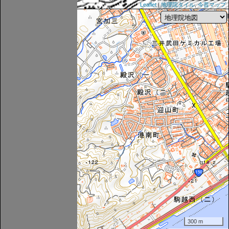
Leaflet
|
地理院タイル
,
今昔マップ
300 m