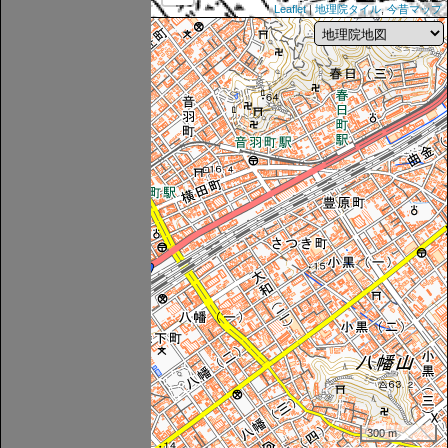
Leaflet
|
地理院タイル
,
今昔マップ
300 m