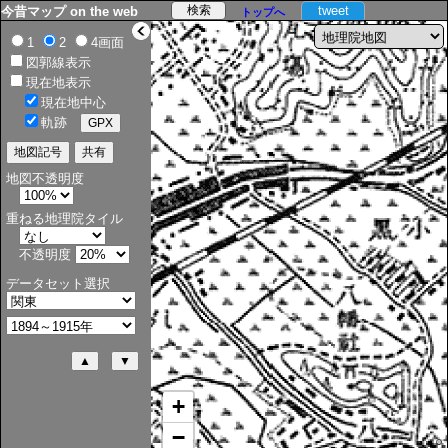
tweet
今昔マップ on the web
トップへ
>
1
2
4画面
図郭線表示
現在地表示
現在地中心
軌跡
地図不透明度
重ねる地理院タイル
不透明度
データセット選択
+
−