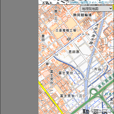
Leaflet
|
地理院タイル
,
今昔マップ
300 m