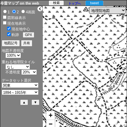
tweet
今昔マップ on the web
トップへ
>
1
2
4画面
図郭線表示
現在地表示
現在地中心
軌跡
地図不透明度
重ねる地理院タイル
不透明度
データセット選択
+
−