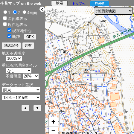
tweet
今昔マップ on the web
トップへ
>
1
2
4画面
図郭線表示
現在地表示
現在地中心
軌跡
地図不透明度
重ねる地理院タイル
不透明度
データセット選択
+
−