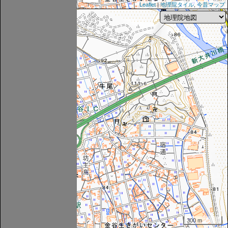
Leaflet
|
地理院タイル
,
今昔マップ
300 m