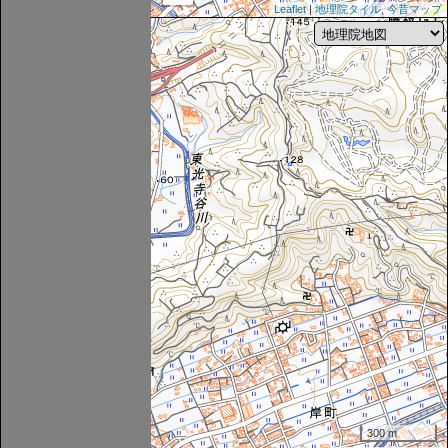
Leaflet
|
地理院タイル
,
今昔マップ
300 m