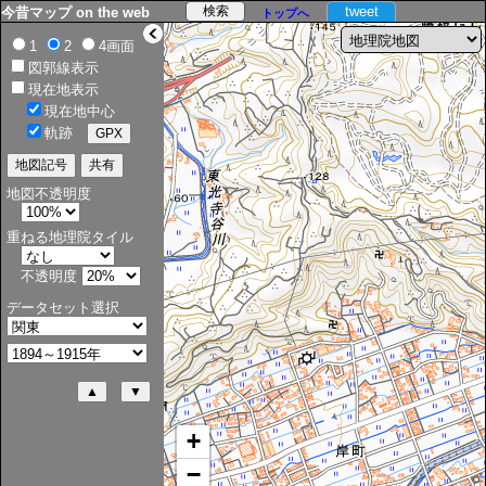
tweet
今昔マップ on the web
トップへ
>
1
2
4画面
図郭線表示
現在地表示
現在地中心
軌跡
地図不透明度
重ねる地理院タイル
不透明度
データセット選択
+
−