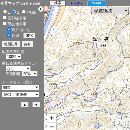
tweet
今昔マップ on the web
トップへ
>
1
2
4画面
図郭線表示
現在地表示
現在地中心
軌跡
地図不透明度
重ねる地理院タイル
不透明度
データセット選択
+
−