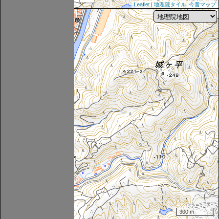
Leaflet
|
地理院タイル
,
今昔マップ
300 m