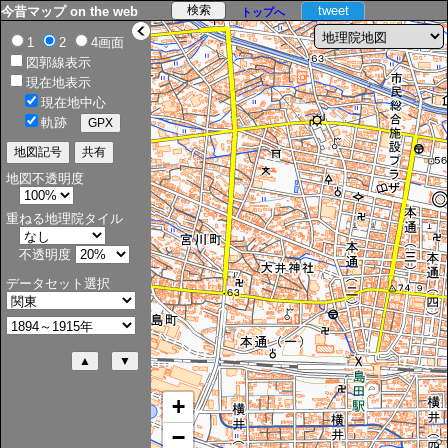
tweet
今昔マップ on the web
トップへ
>
1
2
4画面
図郭線表示
現在地表示
現在地中心
軌跡
地図不透明度
重ねる地理院タイル
不透明度
データセット選択
+
−