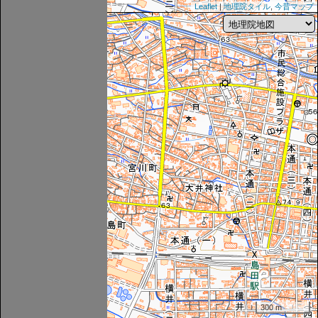
Leaflet
|
地理院タイル
,
今昔マップ
300 m