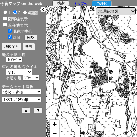
tweet
今昔マップ on the web
トップへ
>
1
2
4画面
図郭線表示
現在地表示
現在地中心
軌跡
地図不透明度
重ねる地理院タイル
不透明度
データセット選択
+
−