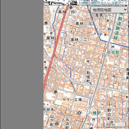
Leaflet
|
地理院タイル
,
今昔マップ
300 m