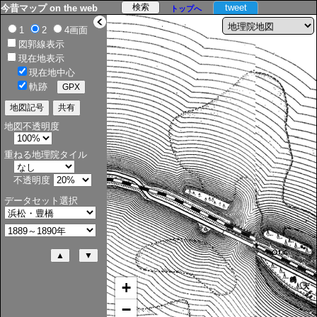
tweet
今昔マップ on the web
トップへ
>
1
2
4画面
図郭線表示
現在地表示
現在地中心
軌跡
地図不透明度
重ねる地理院タイル
不透明度
データセット選択
+
−