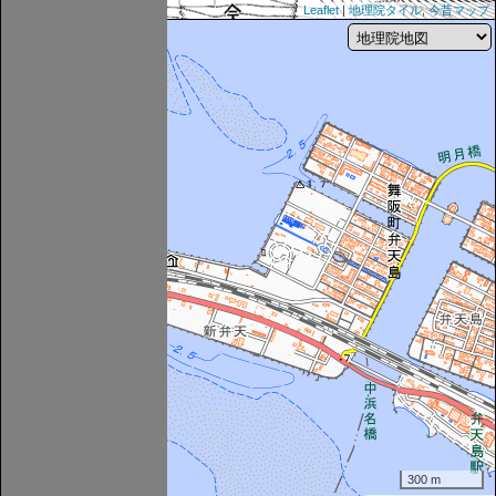
Leaflet
|
地理院タイル
,
今昔マップ
300 m