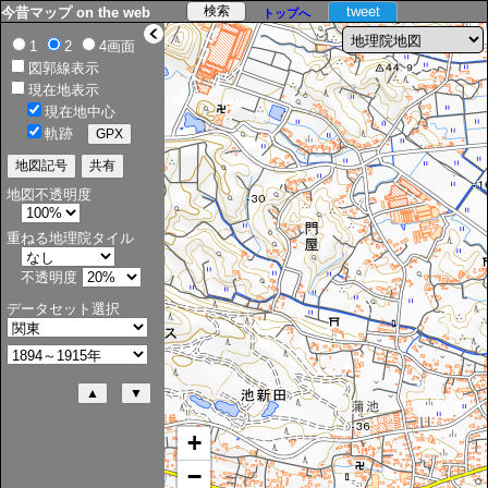
tweet
今昔マップ on the web
トップへ
>
1
2
4画面
図郭線表示
現在地表示
現在地中心
軌跡
地図不透明度
重ねる地理院タイル
不透明度
データセット選択
+
−