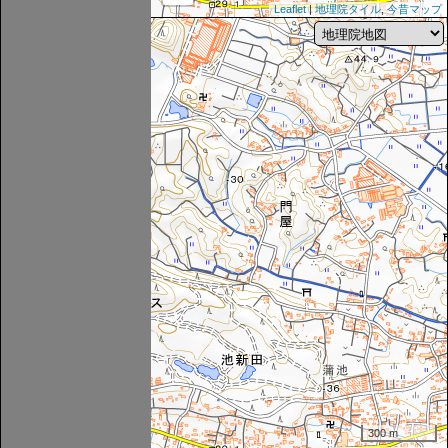
Leaflet
|
地理院タイル
,
今昔マップ
300 m