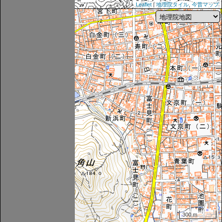
Leaflet
|
地理院タイル
,
今昔マップ
300 m