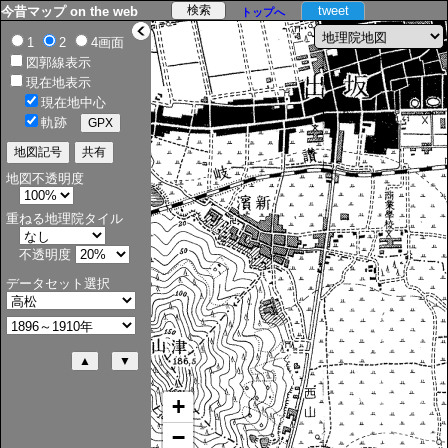
tweet
今昔マップ on the web
トップへ
>
1
2
4画面
図郭線表示
現在地表示
現在地中心
軌跡
地図不透明度
重ねる地理院タイル
不透明度
データセット選択
+
−