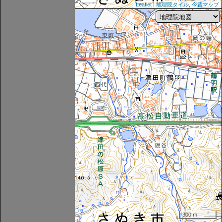
Leaflet
|
地理院タイル
,
今昔マップ
300 m