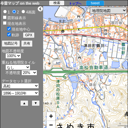
tweet
今昔マップ on the web
トップへ
>
1
2
4画面
図郭線表示
現在地表示
現在地中心
軌跡
地図不透明度
重ねる地理院タイル
不透明度
データセット選択
+
−