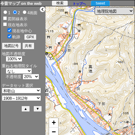
tweet
今昔マップ on the web
トップへ
>
1
2
4画面
図郭線表示
現在地表示
現在地中心
軌跡
地図不透明度
重ねる地理院タイル
不透明度
データセット選択
+
−