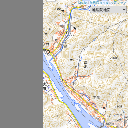
Leaflet
|
地理院タイル
,
今昔マップ
300 m