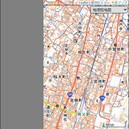
Leaflet
|
地理院タイル
,
今昔マップ
300 m