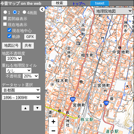
tweet
今昔マップ on the web
トップへ
>
1
2
4画面
図郭線表示
現在地表示
現在地中心
軌跡
地図不透明度
重ねる地理院タイル
不透明度
データセット選択
+
−