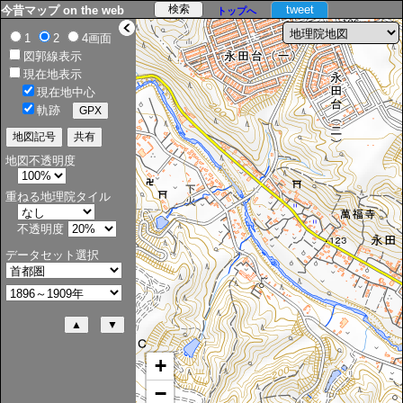
tweet
今昔マップ on the web
トップへ
>
1
2
4画面
図郭線表示
現在地表示
現在地中心
軌跡
地図不透明度
重ねる地理院タイル
不透明度
データセット選択
+
−