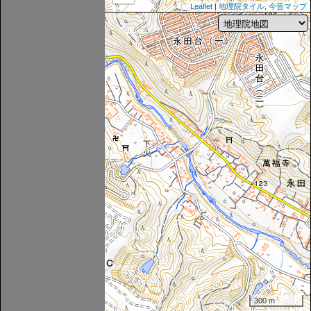
Leaflet
|
地理院タイル
,
今昔マップ
300 m