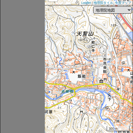
Leaflet
|
地理院タイル
,
今昔マップ
300 m