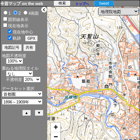
tweet
今昔マップ on the web
トップへ
>
1
2
4画面
図郭線表示
現在地表示
現在地中心
軌跡
地図不透明度
重ねる地理院タイル
不透明度
データセット選択
+
−