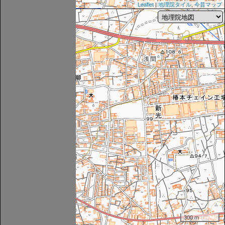
Leaflet
|
地理院タイル
,
今昔マップ
300 m