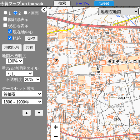
tweet
今昔マップ on the web
トップへ
>
1
2
4画面
図郭線表示
現在地表示
現在地中心
軌跡
地図不透明度
重ねる地理院タイル
不透明度
データセット選択
+
−