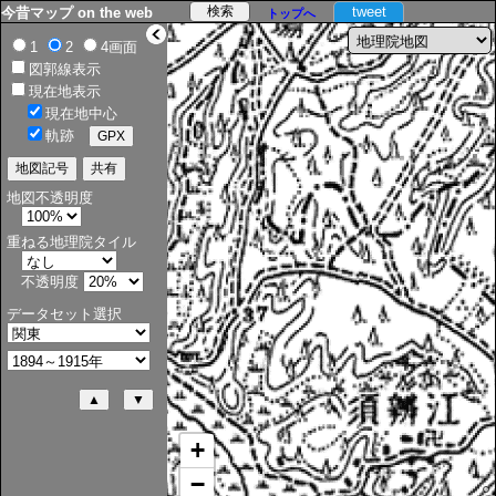
tweet
今昔マップ on the web
トップへ
>
1
2
4画面
図郭線表示
現在地表示
現在地中心
軌跡
地図不透明度
重ねる地理院タイル
不透明度
データセット選択
+
−