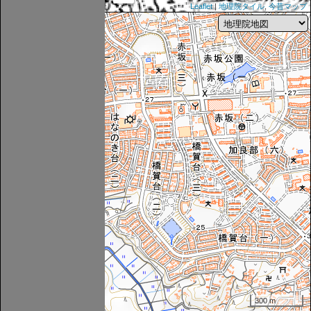
Leaflet
|
地理院タイル
,
今昔マップ
300 m