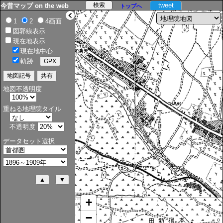
tweet
今昔マップ on the web
トップへ
>
1
2
4画面
図郭線表示
現在地表示
現在地中心
軌跡
地図不透明度
重ねる地理院タイル
不透明度
データセット選択
+
−