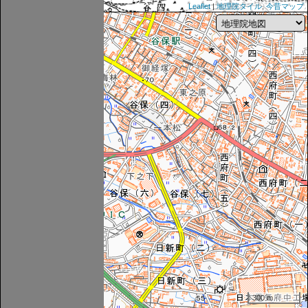
Leaflet
|
地理院タイル
,
今昔マップ
300 m