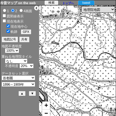
tweet
今昔マップ on the web
トップへ
>
1
2
4画面
図郭線表示
現在地表示
現在地中心
軌跡
地図不透明度
重ねる地理院タイル
不透明度
データセット選択
+
−