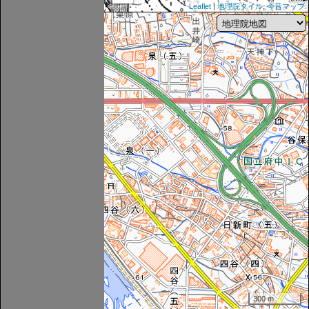
Leaflet
|
地理院タイル
,
今昔マップ
300 m