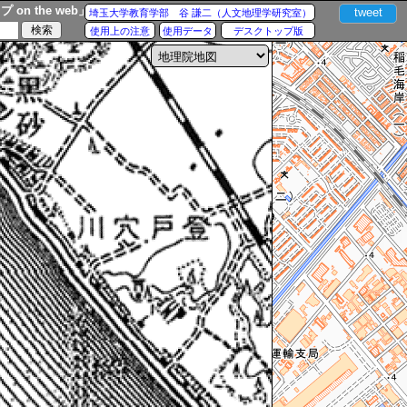
n the web」
tweet
埼玉大学教育学部 谷 謙二（人文地理学研究室）
使用上の注意
使用データ
デスクトップ版