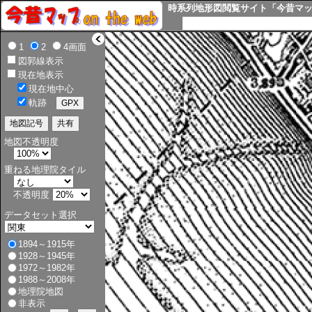
時系列地形図閲覧サイト「今昔マップ o
>
1
2
4画面
図郭線表示
現在地表示
現在地中心
軌跡
地図不透明度
重ねる地理院タイル
不透明度
データセット選択
1894～1915年
1928～1945年
1972～1982年
1988～2008年
地理院地図
非表示