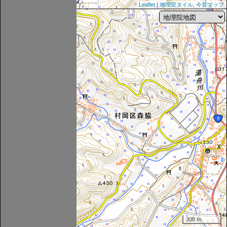
Leaflet
|
地理院タイル
,
今昔マップ
300 m