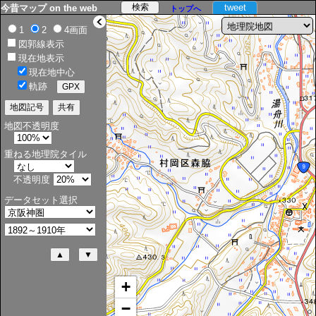
tweet
今昔マップ on the web
トップへ
>
1
2
4画面
図郭線表示
現在地表示
現在地中心
軌跡
地図不透明度
重ねる地理院タイル
不透明度
データセット選択
+
−